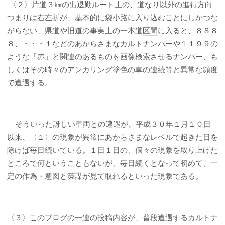
〈２〉片道３㎞の出退勤ルート上の、道なり以外の進行方向
つまりは右左折が、基本的に袋小路に入り込むことにしかつな
がらない、県道や旧道の事実上の一本道
区間
に入ると、８８８
８、・・・１などのあからさまなカルトナンバーや１１９９の
ような「赤」と関連のあるものを画像検索させるナンバー、も
しくはその時々のアンカリング塗色の車の連続等と異常な頻度
で遭遇する。
そういった訝しい車両との遭遇が、平成３０年１月１０日
以来、〈１〉の現象が異常にあからさまなレベルで起きた日を
除けば毎日続いている。１日１日の、個々の現象を取り上げた
ところで何ということもないが、毎日続くとなって初めて、一
定の作為・意図と策謀が見て取れるといった現象である。
〈３〉このブログの一連の投稿内容が、普段遭遇するカルトナ