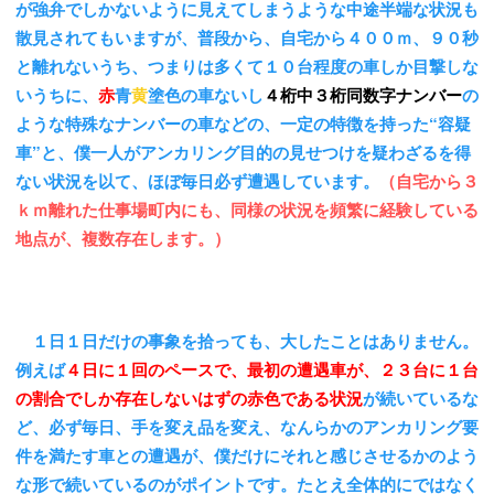
が強弁でしかないように見えてしまうような中途半端な状況も
散見されてもいますが、普段から、自宅から４００ｍ、９０秒
と離れないうち、つまりは多くて１０台程度の車しか目撃しな
いうちに、
赤
青
黄
塗色の車ないし
４桁中３桁同数字ナンバー
の
ような特殊なナンバーの車などの、一定の特徴を持った“容疑
車”と、僕一人がアンカリング目的の見せつけを疑わざるを得
ない状況を以て、ほぼ毎日必ず遭遇しています。
（自宅から３
ｋｍ離れた仕事場町内にも、同様の状況を頻繁に経験している
地点が、複数存在します。）
１日１日だけの事象を拾っても、大したことはありません。
例えば
４日に１回のペースで、最初の遭遇車が、２３台に１台
の割合でしか存在しないはずの赤色である状況
が続いているな
ど、必ず毎日、手を変え品を変え、なんらかのアンカリング要
件を満たす車との遭遇が、僕だけにそれと感じさせるかのよう
な形で続いているのがポイントです。たとえ全体的にではなく