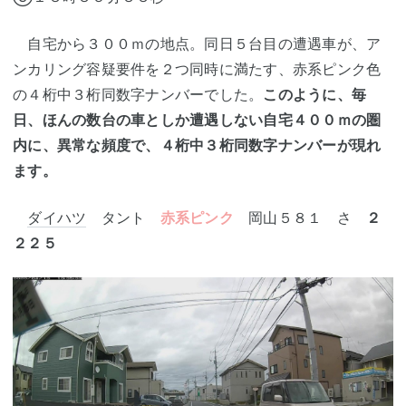
自宅から３００ｍの地点。同日５台目の遭遇車が、ア
ンカリング容疑要件を２つ同時に満たす、赤系ピンク色
の４桁中３桁同数字ナンバーでした。
このように、毎
日、ほんの数台の車としか遭遇しない自宅４００ｍの圏
内に、異常な頻度で、４桁中３桁同数字ナンバーが現れ
ます。
ダイハツ
タント
赤系ピンク
岡山５８１ さ
２
２２５