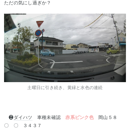
ただの気にし過ぎか？
土曜日に引き続き、黄緑と水色の連続
❷
ダイハツ
車種未確認
赤系ピンク色
岡山５８
〇 〇 ３４３７