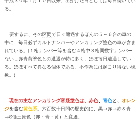
平成３０年１月１０日以来、出かけた日としては毎日続いてい
る。
要するに、その
区間
で日々遭遇するほんの５～６台の車の
中に、毎日必ずカルトナンバーやアンカリング塗色の車が含ま
れている。(１桁ナンバー等を含む４桁中３桁同数字ナンバー
ないし赤青黄塗色との遭遇が特に多く、ほぼ毎日遭遇してい
る。ほぼすべて異なる個体である。不作為には起こり得ない現
象。)
現在の主なアンカリング容疑塗色は、赤色
、
青色
と、
オレン
ジ
を含む
黄色系
。六百数十日間の歴史的に、黒→赤→赤＆青
→S価三原色（赤・青・黄）と変遷。