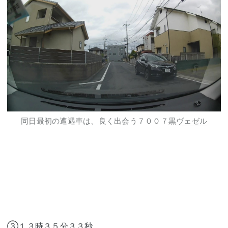
同日最初の遭遇車は、良く出会う７００７黒
ヴェゼル
③１３時３５分３３秒