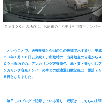
自宅３００ｍの地点に、お約束の４桁中３桁同数字ナンバー
ということで、過去投稿と今回のこの投稿で示す通り、平成
３０年１月１０日以来続く、出勤時の、出発地点の自宅から４
００ｍ圏内での、アンカリング容疑塗色、赤・黄・青ないしア
ンカリング容疑ナンバーの車との総遭遇日数記録は、累計７５
５日となりました。
毎日このブログで記録している通り、近頃は、こちらの主張