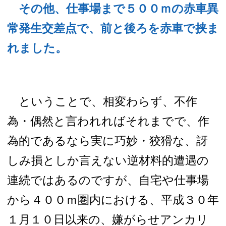
その他、仕事場まで５００ｍの赤車異
常発生交差点で、前と後ろを赤車で挟ま
れました。
ということで、相変わらず、不作
為・偶然と言われればそれまでで、作
為的であるなら実に巧妙・狡猾な、訝
しみ損としか言えない逆材料的遭遇の
連続ではあるのですが、自宅や仕事場
から４００ｍ圏内
における、
平成３０年
１月１０日以来の、嫌がらせアンカリ